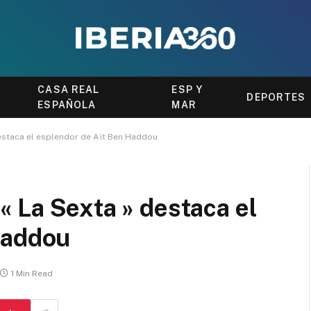
CASA REAL
ESP Y
DEPORTES
ESPAÑOLA
MAR
estaca el esplendor de Aït Ben Haddou
 La Sexta » destaca el
Haddou
1 Min Read