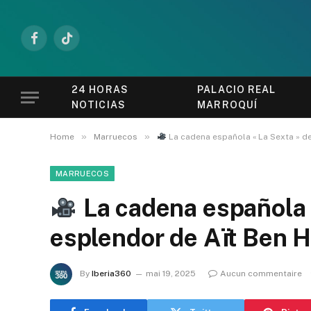
Facebook
TikTok
24 HORAS
PALACIO REAL
NOTICIAS
MARROQUÍ
»
»
Home
Marruecos
La cadena española « La Sexta » d
MARRUECOS
La cadena española «
esplendor de Aït Ben 
By
Iberia360
mai 19, 2025
Aucun commentaire