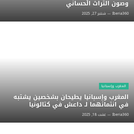
وصون التراث الحساني
Iberia360
شتنبر 27, 2025
المغرب وإسبانيا
المغرب وإسبانيا يطيحان بشخصين يشتبه
في انتمائهما لـ داعش في كتالونيا
Iberia360
غشت 18, 2025