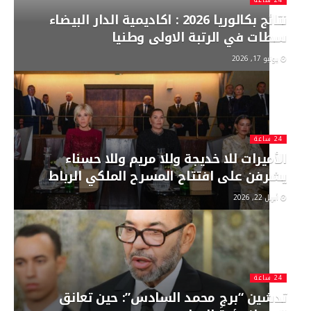
نتائج بكالوريا 2026 : اكاديمية الدار البيضاء
سطات في الرتبة الاولى وطنيا
يونيو 17, 2026
24 ساعة
الأميرات للا خديجة وللا مريم وللا حسناء
يشرفن على افتتاح المسرح الملكي الرباط
أبريل 22, 2026
24 ساعة
تدشين “برج محمد السادس”: حين تعانق