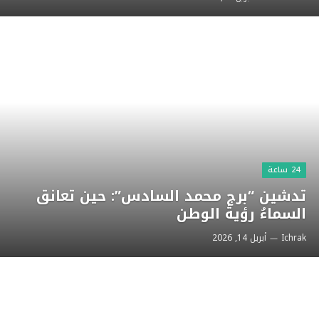
24 ساعة
تدشين “برج محمد السادس”: حين تعانق
السماءُ رؤيةَ الوطن
Ichrak
أبريل 14, 2026