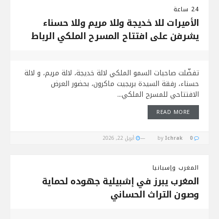
24 ساعة
الأميرات للا خديجة وللا مريم وللا حسناء
يشرفن على افتتاح المسرح الملكي الرباط
تفضّلت صاحبات السمو الملكي لالة خديجة، لالة مريم، و لالة
حسناء، رفقة السيدة بريجيت ماكرون، بحضور العرض
الافتتاحي للمسرح الملكي...
READ MORE
0
Ichrak
by
أبريل 22, 2026
المغرب وإسبانيا
المغرب يبرز في إشبيلية جهوده لحماية
وصون التراث الحساني