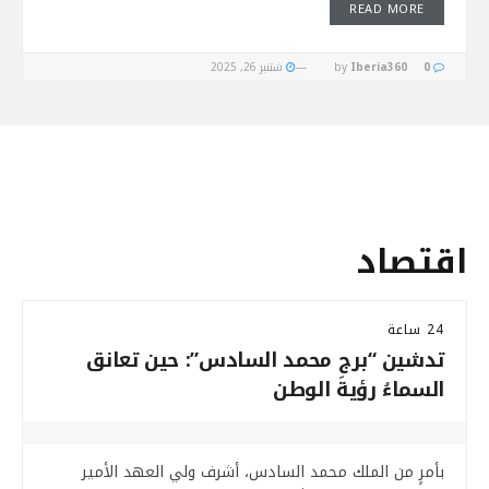
READ MORE
0
Iberia360
by
شتنبر 26, 2025
اقتصاد
24 ساعة
تدشين “برج محمد السادس”: حين تعانق
السماءُ رؤيةَ الوطن
بأمرٍ من الملك محمد السادس، أشرف ولي العهد الأمير