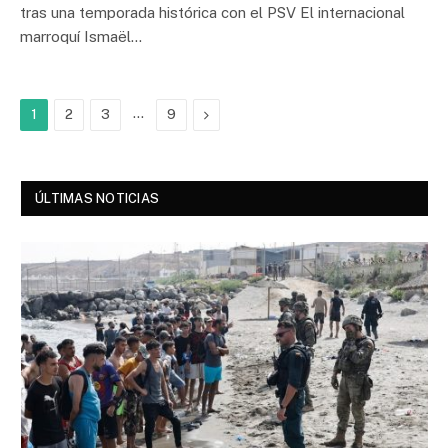
tras una temporada histórica con el PSV El internacional
marroquí Ismaël…
…
Next
1
2
3
9
ÚLTIMAS NOTICIAS