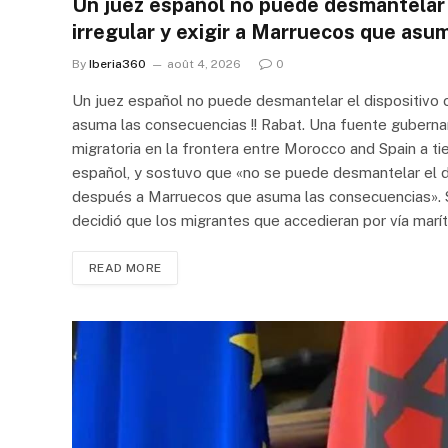
Un juez español no puede desmantelar e
irregular y exigir a Marruecos que asu
By
Iberia360
août 4, 2026
0
Un juez español no puede desmantelar el dispositivo co
asuma las consecuencias !! Rabat. Una fuente gubernam
migratoria en la frontera entre Morocco and Spain a ti
español, y sostuvo que «no se puede desmantelar el dis
después a Marruecos que asuma las consecuencias». Se
decidió que los migrantes que accedieran por vía marí
READ MORE