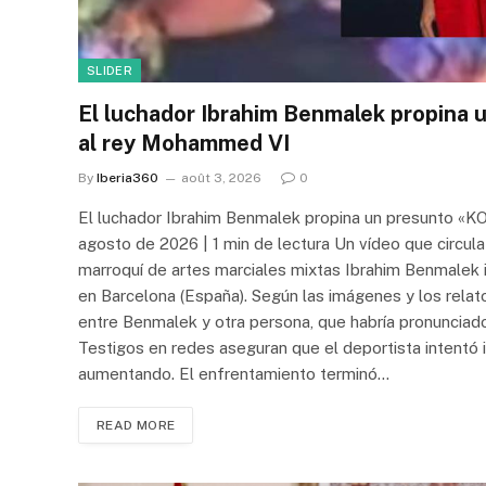
SLIDER
El luchador Ibrahim Benmalek propina 
al rey Mohammed VI
By
Iberia360
août 3, 2026
0
El luchador Ibrahim Benmalek propina un presunto «K
agosto de 2026 | 1 min de lectura Un vídeo que circul
marroquí de artes marciales mixtas Ibrahim Benmalek 
en Barcelona (España). Según las imágenes y los relat
entre Benmalek y otra persona, que habría pronuncia
Testigos en redes aseguran que el deportista intentó in
aumentando. El enfrentamiento terminó…
READ MORE