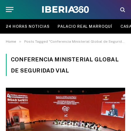
24 HORAS NOTICIAS
PALACIO REAL MARROQUÍ
CASA
»
Home
Posts Tagged "Conferencia Ministerial Global de Seguridad Vial"
CONFERENCIA MINISTERIAL GLOBAL
DE SEGURIDAD VIAL