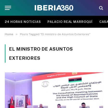
24 HORAS NOTICIAS
PALACIO REAL MARROQUÍ
CASA
»
Home
Posts Tagged "El ministro de Asuntos Exteriores"
EL MINISTRO DE ASUNTOS
EXTERIORES