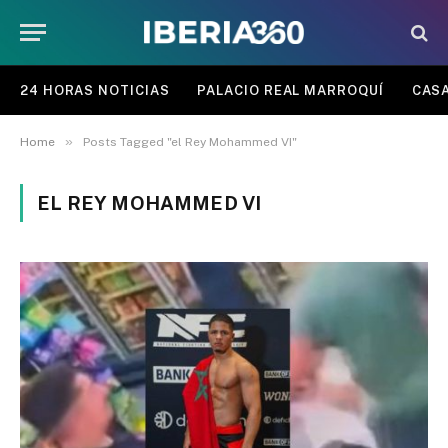
24 HORAS NOTICIAS
PALACIO REAL MARROQUÍ
CASA
»
Home
Posts Tagged "el Rey Mohammed VI"
EL REY MOHAMMED VI