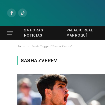
Facebook
TikTok
24 HORAS
PALACIO REAL
NOTICIAS
MARROQUÍ
»
Home
Posts Tagged "Sasha Zverev"
SASHA ZVEREV