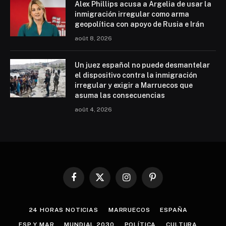
Alex Phillips acusa a Argelia de usar la
inmigración irregular como arma
geopolítica con apoyo de Rusia e Irán
août 8, 2026
Un juez español no puede desmantelar
el dispositivo contra la inmigración
irregular y exigir a Marruecos que
asuma las consecuencias
août 4, 2026
Facebook
X
Instagram
Pinterest
(Twitter)
24 HORAS NOTICIAS
MARRUECOS
ESPAÑA
ESP Y MAR
MUNDIAL 2030
POLÍTICA
CULTURA