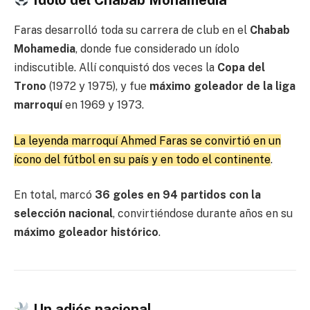
Faras desarrolló toda su carrera de club en el
Chabab
Mohamedia
, donde fue considerado un ídolo
indiscutible. Allí conquistó dos veces la
Copa del
Trono
(1972 y 1975), y fue
máximo goleador de la liga
marroquí
en 1969 y 1973.
La leyenda marroquí Ahmed Faras se convirtió en un
ícono del fútbol en su país y en todo el continente
.
En total, marcó
36 goles en 94 partidos con la
selección nacional
, convirtiéndose durante años en su
máximo goleador histórico
.
Un adiós nacional