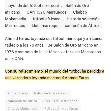
leyenda del fútbol marroquí
,
Balón de Oro
africano
,
CAN 1976 Marruecos
,
Chabab
Mohamedia
,
fútbol africano
,
historia selección
Marruecos
,
ídolo marroquí
,
campeón de África
Ahmed Faras, leyenda del fútbol marroquí y africano,
falleció a los 78 años. Fue Balón de Oro africano en
1976 y símbolo de la histórica victoria de Marruecos
en la CAN.
Con su fallecimiento, el mundo del fútbol ha perdido a
una verdadera leyenda marroquí Ahmed Faras
.
Ahmed Faras
Balón de Oro africano
campeón de África
CAN 1976 Marruecos
Chabab Mohamedia
Fallece Ahmed Faras