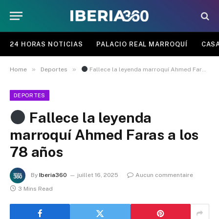
24 HORAS NOTICIAS
PALACIO REAL MARROQUÍ
CASA
»
»
Home
Deportes
Fallece la leyenda marroquí Ahmed Faras a los 78 años
DEPORTES
Fallece la leyenda
marroquí Ahmed Faras a los
78 años
By
Iberia360
juillet 16, 2025
Aucun commentaire
3 Mins Read