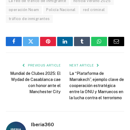
La red de tráfico de inmigrante
noticia verano 2025
operación Noam
Policía Nacional
red criminal
tráfico de inmigrantes
Facebook
Twitter
Pinterest
LinkedIn
Tumblr
WhatsApp
Email
PREVIOUS ARTICLE
NEXT ARTICLE
Mundial de Clubes 2025: El
La “Plataforma de
Wydad de Casablanca cae
Marrakech”, ejemplo clave de
con honor ante el
cooperación estratégica
Manchester City
entre la ONU y Marruecos en
la lucha contra el terrorismo
Iberia360