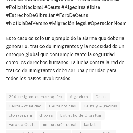
#PolicíaNacional #Ceuta #Algeciras #Ibiza
#EstrechoDeGibraltar #FaroDeCeuta
#NoticiaDelVerano #MigraciónIlegal #OperaciónNoam
Este caso es solo un ejemplo de la alarma que debería
generar el tráfico de inmigrantes y la necesidad de un
enfoque global que contemple tanto la seguridad
como los derechos humanos. La lucha contra la red de
tráfico de inmigrantes debe ser una prioridad para
todos los países involucrados.
200 inmigrantes marroquíes
Algeciras
Ceuta
Ceuta Actualidad
Ceuta noticias
Ceuta y Algeciras
clonazepam
drogas
Estrecho de Gibraltar
Faro de Ceuta
inmigración ilegal
karkubi