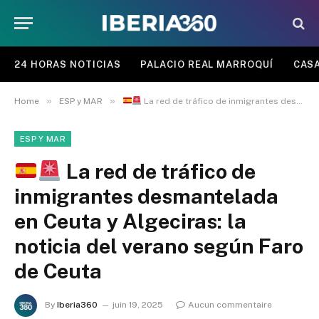
24 HORAS NOTICIAS
PALACIO REAL MARROQUÍ
CASA
»
»
Home
ESP y MAR
La red de tráfico de inmigrantes desmantelada en Ceuta y Algeciras: la noticia del verano según Faro de Ceuta
ESP Y MAR
La red de tráfico de
inmigrantes desmantelada
en Ceuta y Algeciras: la
noticia del verano según Faro
de Ceuta
By
Iberia360
juin 19, 2025
Aucun commentaire