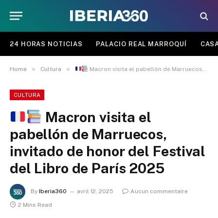
24 HORAS NOTICIAS
PALACIO REAL MARROQUÍ
CASA
»
»
Home
Cultura
Macron visita el pabellón de Marruecos, invitado de honor del Festival del Libro de París 2025
CULTURA
Macron visita el
pabellón de Marruecos,
invitado de honor del Festival
del Libro de París 2025
By
Iberia360
avril 12, 2025
Aucun commentaire
2 Mins Read