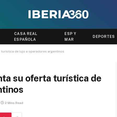
CASA REAL
ESP Y
DEPORTES
ESPAÑOLA
MAR
turística de lujo a operadores argentinos
a su oferta turística de
ntinos
2 Mins Read