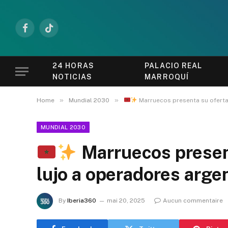
Facebook
TikTok
24 HORAS
PALACIO REAL
NOTICIAS
MARROQUÍ
»
»
Home
Mundial 2030
Marruecos presenta su oferta 
MUNDIAL 2030
Marruecos present
lujo a operadores arge
By
Iberia360
mai 20, 2025
Aucun commentaire