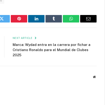
os
k
Twitter
Pinterest
LinkedIn
Tumblr
WhatsApp
Email
NEXT ARTICLE
Marca: Wydad entra en la carrera por fichar a
Cristiano Ronaldo para el Mundial de Clubes
2025
Websit