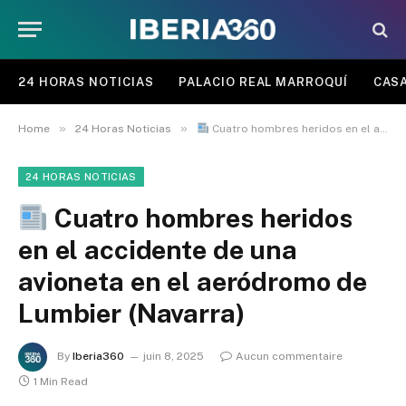
24 HORAS NOTICIAS
PALACIO REAL MARROQUÍ
CASA
»
»
Home
24 Horas Noticias
Cuatro hombres heridos en el accidente de una avioneta en el aeródromo de Lumbier (Navarra)
24 HORAS NOTICIAS
Cuatro hombres heridos
en el accidente de una
avioneta en el aeródromo de
Lumbier (Navarra)
By
Iberia360
juin 8, 2025
Aucun commentaire
1 Min Read