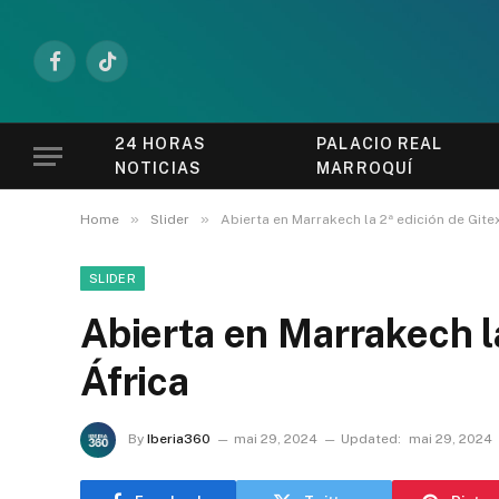
Facebook
TikTok
24 HORAS
PALACIO REAL
NOTICIAS
MARROQUÍ
»
»
Home
Slider
Abierta en Marrakech la 2ª edición de Gite
SLIDER
Abierta en Marrakech la
África
By
Iberia360
mai 29, 2024
Updated:
mai 29, 2024