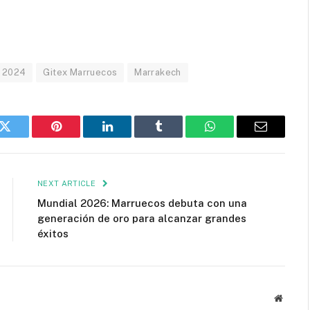
a 2024
Gitex Marruecos
Marrakech
k
Twitter
Pinterest
LinkedIn
Tumblr
WhatsApp
Email
NEXT ARTICLE
Mundial 2026: Marruecos debuta con una
generación de oro para alcanzar grandes
éxitos
Websit