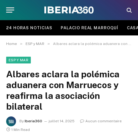
24 HORAS NOTICIAS
PALACIO REAL MARROQUÍ
CASA
»
»
Home
ESP y MAR
Albares aclara la polémica aduanera con Marruecos y reafirma la asociación bilateral
ESP Y MAR
Albares aclara la polémica
aduanera con Marruecos y
reafirma la asociación
bilateral
By
Iberia360
juillet 14, 2025
Aucun commentaire
1 Min Read