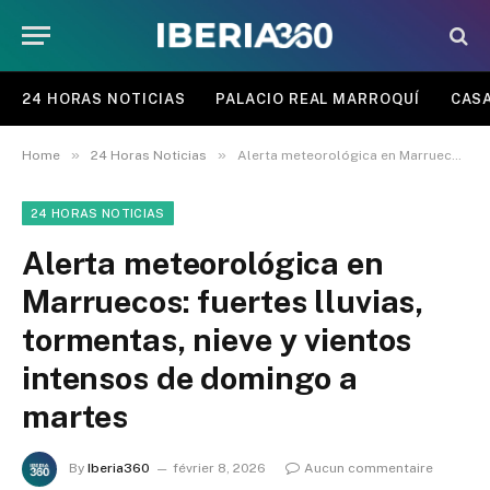
24 HORAS NOTICIAS
PALACIO REAL MARROQUÍ
CASA
»
»
Home
24 Horas Noticias
Alerta meteorológica en Marruecos: fuertes lluvias, tormentas, nieve y vientos intensos de domingo a martes
24 HORAS NOTICIAS
Alerta meteorológica en
Marruecos: fuertes lluvias,
tormentas, nieve y vientos
intensos de domingo a
martes
By
Iberia360
février 8, 2026
Aucun commentaire