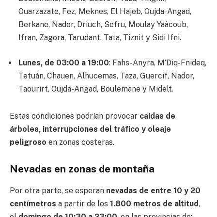
Ouarzazate, Fez, Meknes, El Hajeb, Oujda-Angad,
Berkane, Nador, Driuch, Sefru, Moulay Yaâcoub,
Ifran, Zagora, Tarudant, Tata, Tiznit y Sidi Ifni.
Lunes, de 03:00 a 19:00
: Fahs-Anyra, M’Diq-Fnideq,
Tetuán, Chauen, Alhucemas, Taza, Guercif, Nador,
Taourirt, Oujda-Angad, Boulemane y Midelt.
Estas condiciones podrían provocar
caídas de
árboles, interrupciones del tráfico y oleaje
peligroso
en zonas costeras.
Nevadas en zonas de montaña
Por otra parte, se esperan
nevadas de entre 10 y 20
centímetros
a partir de los
1.800 metros de altitud
,
el
domingo de 10:30 a 23:00
, en las provincias de: