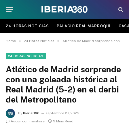
24 HORAS NOTICIAS
PALACIO REAL MARROQUÍ
CASA
»
»
Home
24 Horas Noticias
Atlético de Madrid sorprende con una goleada histórica al Real Madrid (5-2) en el derbi del Metropolitano
24 HORAS NOTICIAS
Atlético de Madrid sorprende
con una goleada histórica al
Real Madrid (5-2) en el derbi
del Metropolitano
By
Iberia360
septembre 27, 2025
Aucun commentaire
3 Mins Read