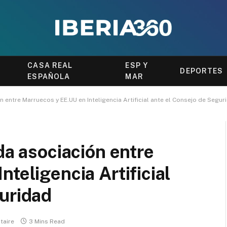
CASA REAL
ESP Y
DEPORTES
ESPAÑOLA
MAR
n entre Marruecos y EE.UU en Inteligencia Artificial ante el Consejo de Segur
da asociación entre
teligencia Artificial
uridad
taire
3 Mins Read