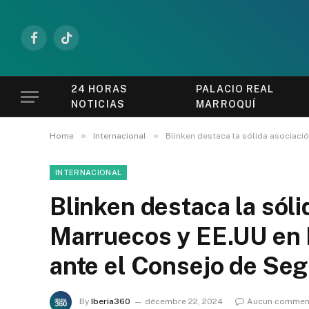
Facebook
TikTok
24 HORAS
PALACIO REAL
NOTICIAS
MARROQUÍ
»
»
Home
Internacional
Blinken destaca la sólida asociació
INTERNACIONAL
Blinken destaca la sóli
Marruecos y EE.UU en In
ante el Consejo de Seg
By
Iberia360
décembre 22, 2024
Aucun commen