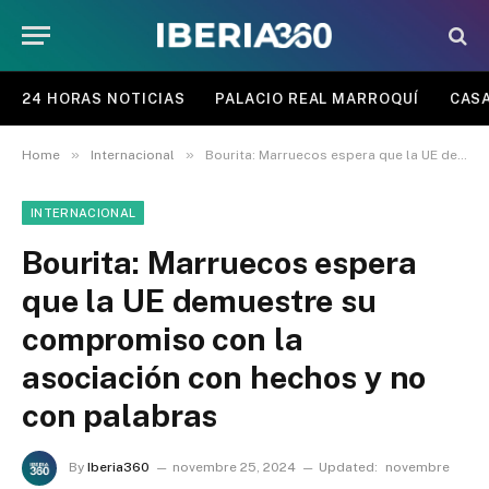
24 HORAS NOTICIAS
PALACIO REAL MARROQUÍ
CASA
»
»
Home
Internacional
Bourita: Marruecos espera que la UE demuestre su compromiso con la asociación con hechos y no con palabras
INTERNACIONAL
Bourita: Marruecos espera
que la UE demuestre su
compromiso con la
asociación con hechos y no
con palabras
By
Iberia360
novembre 25, 2024
Updated:
novembre