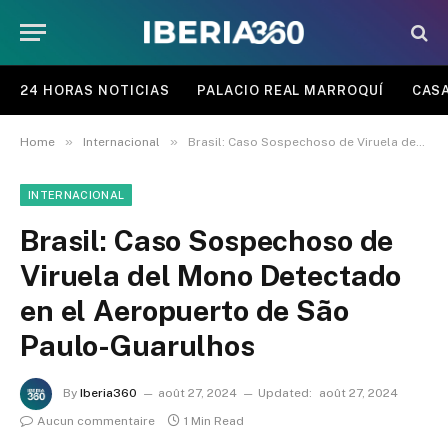
24 HORAS NOTICIAS
PALACIO REAL MARROQUÍ
CASA
»
»
Home
Internacional
Brasil: Caso Sospechoso de Viruela del Mono Detectado en el Aeropuerto de São Paulo-Guarulhos
INTERNACIONAL
Brasil: Caso Sospechoso de
Viruela del Mono Detectado
en el Aeropuerto de São
Paulo-Guarulhos
By
Iberia360
août 27, 2024
Updated:
août 27, 2024
Aucun commentaire
1 Min Read