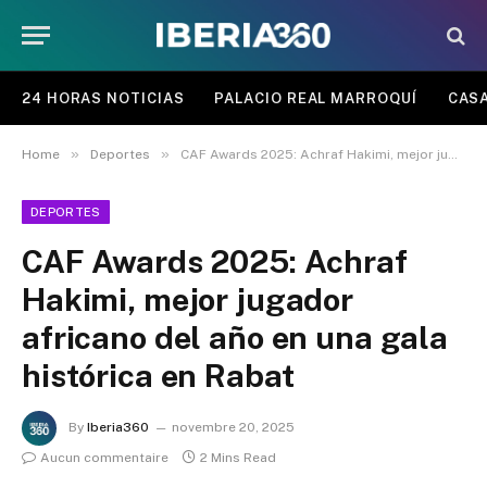
24 HORAS NOTICIAS
PALACIO REAL MARROQUÍ
CASA
»
»
Home
Deportes
CAF Awards 2025: Achraf Hakimi, mejor jugador africano del año en una gala histórica en Rabat
DEPORTES
CAF Awards 2025: Achraf
Hakimi, mejor jugador
africano del año en una gala
histórica en Rabat
By
Iberia360
novembre 20, 2025
Aucun commentaire
2 Mins Read