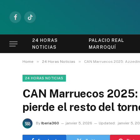
Facebook
TikTok
24 HORAS
PALACIO REAL
NOTICIAS
MARROQUÍ
»
»
Home
24 Horas Noticias
CAN Marruecos 2025: Azzedine 
24 HORAS NOTICIAS
CAN Marruecos 2025: 
pierde el resto del tor
By
Iberia360
janvier 5, 2026
Updated:
janvier 5, 2