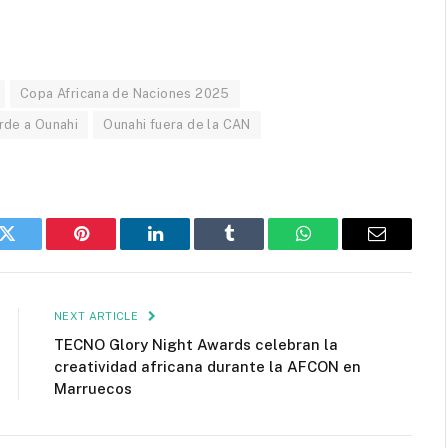
Copa Africana de Naciones 2025
rde a Ounahi
Ounahi fuera de la CAN
k
Twitter
Pinterest
LinkedIn
Tumblr
WhatsApp
Email
NEXT ARTICLE
TECNO Glory Night Awards celebran la
creatividad africana durante la AFCON en
Marruecos