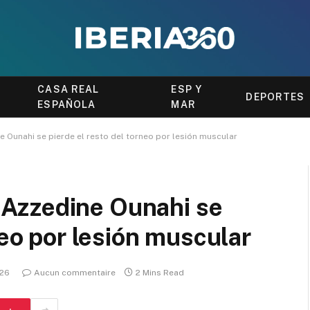
CASA REAL
ESP Y
DEPORTES
ESPAÑOLA
MAR
Ounahi se pierde el resto del torneo por lesión muscular
Azzedine Ounahi se
neo por lesión muscular
026
Aucun commentaire
2 Mins Read