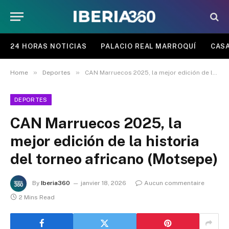
24 HORAS NOTICIAS
PALACIO REAL MARROQUÍ
CASA
»
»
Home
Deportes
CAN Marruecos 2025, la mejor edición de la historia del torneo africano (Motsepe)
DEPORTES
CAN Marruecos 2025, la
mejor edición de la historia
del torneo africano (Motsepe)
By
Iberia360
janvier 18, 2026
Aucun commentaire
2 Mins Read