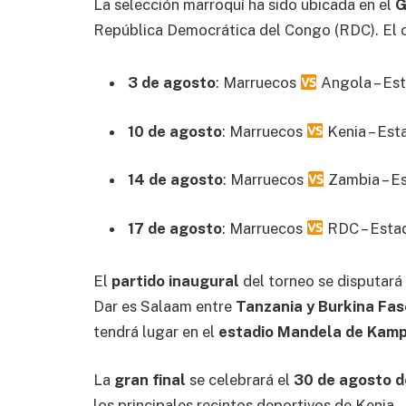
La selección marroquí ha sido ubicada en el
G
República Democrática del Congo (RDC). El ca
3 de agosto
: Marruecos
Angola – Est
10 de agosto
: Marruecos
Kenia – Esta
14 de agosto
: Marruecos
Zambia – Es
17 de agosto
: Marruecos
RDC – Estad
El
partido inaugural
del torneo se disputará
Dar es Salaam entre
Tanzania y Burkina Fas
tendrá lugar en el
estadio Mandela de Kam
La
gran final
se celebrará el
30 de agosto 
los principales recintos deportivos de Kenia.