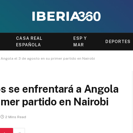
CASA REAL
ESP Y
DEPORTES
ESPAÑOLA
MAR
Angola el 3 de agosto en su primer partido en Nairobi
 se enfrentará a Angola
imer partido en Nairobi
2 Mins Read