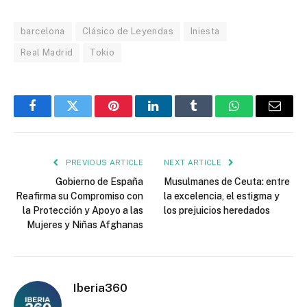
barcelona
Clásico de Leyendas
Iniesta
Real Madrid
Tokio
Facebook
Twitter
Pinterest
LinkedIn
Tumblr
WhatsApp
Email
PREVIOUS ARTICLE
NEXT ARTICLE
Gobierno de España
Musulmanes de Ceuta: entre
Reafirma su Compromiso con
la excelencia, el estigma y
la Protección y Apoyo a las
los prejuicios heredados
Mujeres y Niñas Afghanas
Iberia360