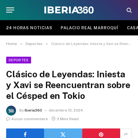
24 HORAS NOTICIAS
PALACIO REAL MARROQUÍ
CASA
»
»
Home
Deportes
Clásico de Leyendas: Iniesta y Xavi se Reencuentran sobre el Césped en Tokio
DEPORTES
Clásico de Leyendas: Iniesta
y Xavi se Reencuentran sobre
el Césped en Tokio
By
Iberia360
décembre 15, 2024
Aucun commentaire
3 Mins Read