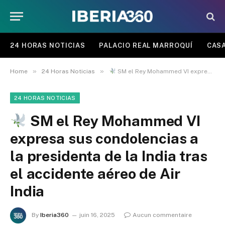
24 HORAS NOTICIAS
PALACIO REAL MARROQUÍ
CASA
»
»
Home
24 Horas Noticias
SM el Rey Mohammed VI expresa sus condolencias a la presidenta de la India tras el accidente aéreo de Air India
24 HORAS NOTICIAS
SM el Rey Mohammed VI
expresa sus condolencias a
la presidenta de la India tras
el accidente aéreo de Air
India
By
Iberia360
juin 16, 2025
Aucun commentaire