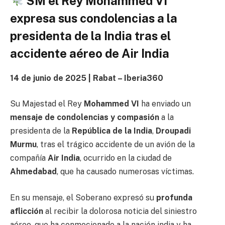
SM el Rey Mohammed VI
expresa sus condolencias a la
presidenta de la India tras el
accidente aéreo de Air India
14 de junio de 2025 | Rabat – Iberia360
Su Majestad el Rey
Mohammed VI
ha enviado un
mensaje de condolencias y compasión
a la
presidenta de la
República de la India
,
Droupadi
Murmu
, tras el trágico accidente de un avión de la
compañía
Air India
, ocurrido en la ciudad de
Ahmedabad
, que ha causado numerosas víctimas.
En su mensaje, el Soberano expresó su
profunda
aflicción
al recibir la dolorosa noticia del siniestro
aéreo, que ha conmocionado a la nación india y ha