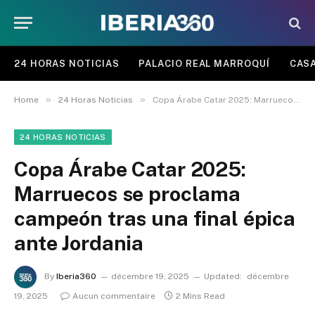
24 HORAS NOTICIAS
PALACIO REAL MARROQUÍ
CASA
»
»
Home
24 Horas Noticias
Copa Árabe Catar 2025: Marruecos se proclama campeón tras una final épica ante Jordania
24 HORAS NOTICIAS
Copa Árabe Catar 2025:
Marruecos se proclama
campeón tras una final épica
ante Jordania
By
Iberia360
décembre 19, 2025
Updated:
décembre
19, 2025
Aucun commentaire
2 Mins Read