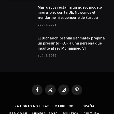
Marruecos reclama un nuevo modelo
migratorio con la UE: No somos el
gendarme ni el conserje de Europa
août 4, 2026
El luchador Ibrahim Benmalek propina
un presunto «KO» a una persona que
insultó al rey Mohammed VI
août 3, 2026
Facebook
X
Instagram
Pinterest
(Twitter)
24 HORAS NOTICIAS
MARRUECOS
ESPAÑA
ESP Y MAR
MUNDIAL 2030
POLÍTICA
CULTURA