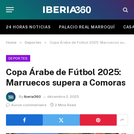
24 HORAS NOTICIAS
PALACIO REAL MARROQUÍ
CASA
»
»
Home
Deportes
Copa Árabe de Fútbol 2025: Marruecos supera a Comoras
DEPORTES
Copa Árabe de Fútbol 2025:
Marruecos supera a Comoras
By
Iberia360
décembre 2, 2025
Aucun commentaire
2 Mins Read