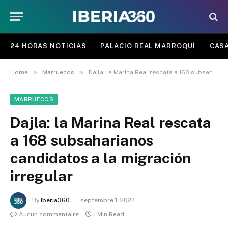
24 HORAS NOTICIAS
PALACIO REAL MARROQUÍ
CASA
»
»
Home
Marruecos
Dajla: la Marina Real rescata a 168 subsaharianos candidatos a la migración irregular
MARRUECOS
Dajla: la Marina Real rescata
a 168 subsaharianos
candidatos a la migración
irregular
By
Iberia360
septembre 1, 2024
Aucun commentaire
1 Min Read