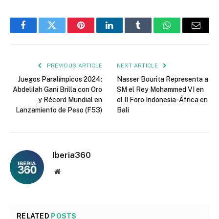
Facebook
Twitter
Pinterest
LinkedIn
Tumblr
WhatsApp
Email
PREVIOUS ARTICLE
NEXT ARTICLE
Juegos Paralímpicos 2024:
Nasser Bourita Representa a
Abdelilah Gani Brilla con Oro
SM el Rey Mohammed VI en
y Récord Mundial en
el II Foro Indonesia-África en
Lanzamiento de Peso (F53)
Bali
Iberia360
Website
RELATED
POSTS