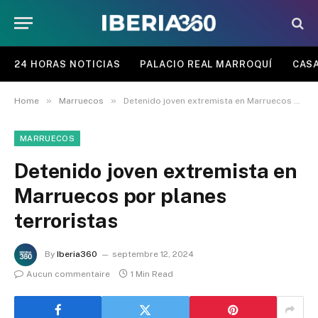
24 HORAS NOTICIAS
PALACIO REAL MARROQUÍ
CASA
»
»
Home
Marruecos
Detenido joven extremista en Marruecos por planes terroristas
MARRUECOS
Detenido joven extremista en
Marruecos por planes
terroristas
By
Iberia360
septembre 12, 2024
Aucun commentaire
1 Min Read