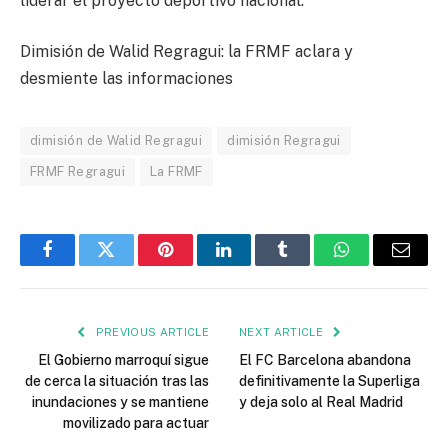
liderar el proyecto deportivo nacional.
Dimisión de Walid Regragui: la FRMF aclara y
desmiente las informaciones
dimisión de Walid Regragui
dimisión Regragui
FRMF Regragui
La FRMF
Facebook
Twitter
Pinterest
LinkedIn
Tumblr
WhatsApp
Email
PREVIOUS ARTICLE
NEXT ARTICLE
El Gobierno marroquí sigue
El FC Barcelona abandona
de cerca la situación tras las
definitivamente la Superliga
inundaciones y se mantiene
y deja solo al Real Madrid
movilizado para actuar