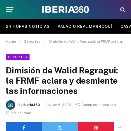
24 HORAS NOTICIAS
PALACIO REAL MARROQUÍ
CASA
»
»
Home
Deportes
Dimisión de Walid Regragui: la FRMF aclara y desmiente las informaciones
DEPORTES
Dimisión de Walid Regragui:
la FRMF aclara y desmiente
las informaciones
By
Iberia360
février 6, 2026
Aucun commentaire
2 Mins Read