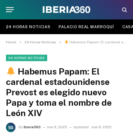
24 HORAS NOTICIAS
PALACIO REAL MARROQUÍ
CASA
»
»
Home
24 Horas Noticias
Habemus Papam: El cardenal estadounidense Prevost es elegido nuevo Papa y toma el nombre de León XIV
24 HORAS NOTICIAS
Habemus Papam: El
cardenal estadounidense
Prevost es elegido nuevo
Papa y toma el nombre de
León XIV
By
Iberia360
mai 8, 2025
Updated:
mai 8, 2025