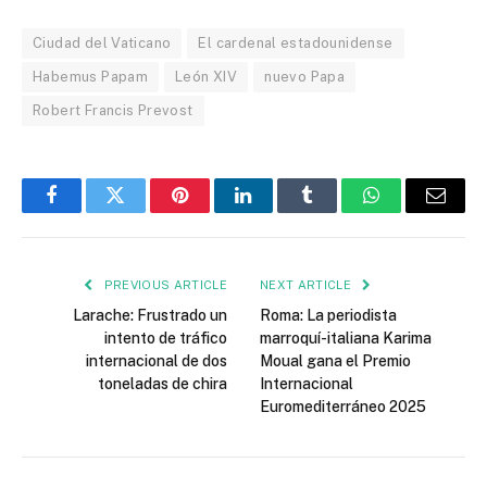
Ciudad del Vaticano
El cardenal estadounidense
Habemus Papam
León XIV
nuevo Papa
Robert Francis Prevost
Facebook
Twitter
Pinterest
LinkedIn
Tumblr
WhatsApp
Email
PREVIOUS ARTICLE
NEXT ARTICLE
Larache: Frustrado un
Roma: La periodista
intento de tráfico
marroquí-italiana Karima
internacional de dos
Moual gana el Premio
toneladas de chira
Internacional
Euromediterráneo 2025