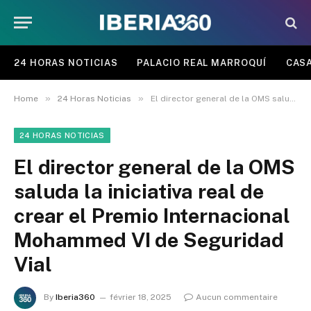
24 HORAS NOTICIAS
PALACIO REAL MARROQUÍ
CASA
»
»
Home
24 Horas Noticias
El director general de la OMS saluda la iniciativa real de crear el Premio Internacional Mohammed VI de Seguridad Vial
24 HORAS NOTICIAS
El director general de la OMS
saluda la iniciativa real de
crear el Premio Internacional
Mohammed VI de Seguridad
Vial
By
Iberia360
février 18, 2025
Aucun commentaire