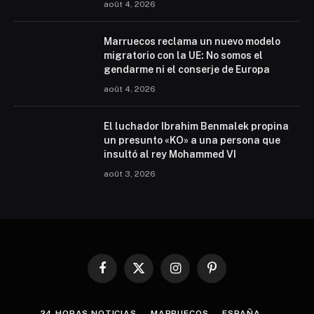
août 4, 2026
Marruecos reclama un nuevo modelo
migratorio con la UE: No somos el
gendarme ni el conserje de Europa
août 4, 2026
El luchador Ibrahim Benmalek propina
un presunto «KO» a una persona que
insultó al rey Mohammed VI
août 3, 2026
Facebook
X
Instagram
Pinterest
(Twitter)
24 HORAS NOTICIAS
MARRUECOS
ESPAÑA