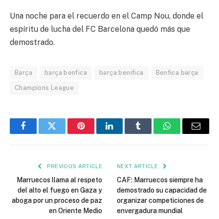
Una noche para el recuerdo en el Camp Nou, donde el
espíritu de lucha del FC Barcelona quedó más que
demostrado.
Barça
barça benfica
barça benifica
Benfica barça
Champions League
Facebook
Twitter
Pinterest
LinkedIn
Tumblr
WhatsApp
Email
PREVIOUS ARTICLE
NEXT ARTICLE
Marruecos llama al respeto
CAF: Marruecos siempre ha
del alto el fuego en Gaza y
demostrado su capacidad de
aboga por un proceso de paz
organizar competiciones de
en Oriente Medio
envergadura mundial