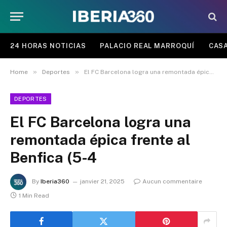
24 HORAS NOTICIAS
PALACIO REAL MARROQUÍ
CASA
»
»
Home
Deportes
El FC Barcelona logra una remontada épica frente al Benfica (5-4
DEPORTES
El FC Barcelona logra una
remontada épica frente al
Benfica (5-4
By
Iberia360
janvier 21, 2025
Aucun commentaire
1 Min Read