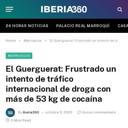
24 HORAS NOTICIAS
PALACIO REAL MARROQUÍ
CASA
»
»
Home
Marruecos
El Guerguerat: Frustrado un intento de tráfico internacional de droga con más de 53 kg de cocaína
MARRUECOS
El Guerguerat: Frustrado un
intento de tráfico
internacional de droga con
más de 53 kg de cocaína
By
Iberia360
octobre 5, 2025
Aucun commentaire
3 Mins Read