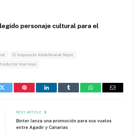
legido personaje cultural para el
ral
El hispanista Abdelkhalak Najmi
traductor marroquí
k
Twitter
Pinterest
LinkedIn
Tumblr
WhatsApp
Email
NEXT ARTICLE
Binter lanza una promoción para sus vuelos
entre Agadir y Canarias