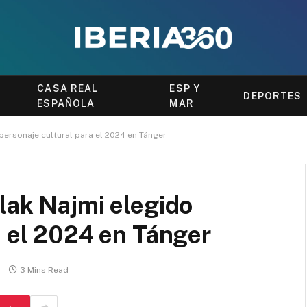
CASA REAL
ESP Y
DEPORTES
ESPAÑOLA
MAR
personaje cultural para el 2024 en Tánger
lak Najmi elegido
a el 2024 en Tánger
3 Mins Read