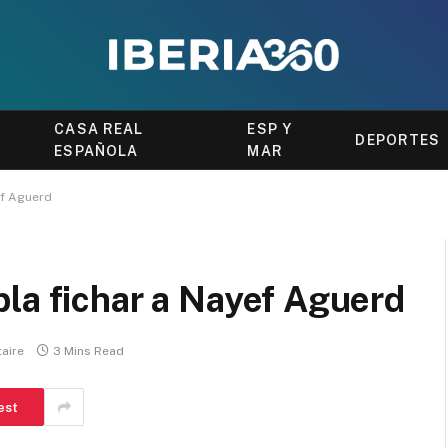
CASA REAL
ESP Y
DEPORTES
ESPAÑOLA
MAR
ef Aguerd
la fichar a Nayef Aguerd
aire
3 Mins Read
est