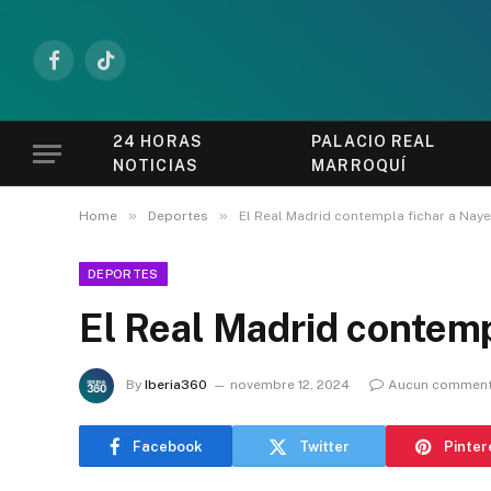
Facebook
TikTok
24 HORAS
PALACIO REAL
NOTICIAS
MARROQUÍ
»
»
Home
Deportes
El Real Madrid contempla fichar a Nay
DEPORTES
El Real Madrid contemp
By
Iberia360
novembre 12, 2024
Aucun comment
Facebook
Twitter
Pinter