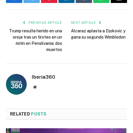
Facebook
Twitter
Pinterest
LinkedIn
Tumblr
WhatsApp
Email
PREVIOUS ARTICLE
NEXT ARTICLE
Trump resulta herido en una
Alcaraz aplasta a Djokovic y
oreja tras un tiroteo en un
gana su segundo Wimbledon
mitin en Pensilvania: dos
muertos
Iberia360
Website
RELATED
POSTS