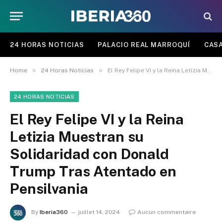
24 HORAS NOTICIAS
PALACIO REAL MARROQUÍ
CASA
»
»
Home
24 Horas Noticias
El Rey Felipe VI y la Reina Letizia Muestran su Solidaridad con Donald Trump Tras Atentado en Pensilvania
24 HORAS NOTICIAS
El Rey Felipe VI y la Reina
Letizia Muestran su
Solidaridad con Donald
Trump Tras Atentado en
Pensilvania
By
Iberia360
juillet 14, 2024
Aucun commentaire