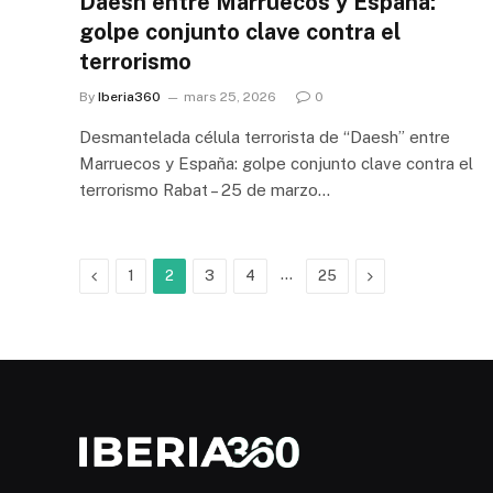
Daesh entre Marruecos y España:
golpe conjunto clave contra el
terrorismo
By
Iberia360
mars 25, 2026
0
Desmantelada célula terrorista de “Daesh” entre
Marruecos y España: golpe conjunto clave contra el
terrorismo Rabat – 25 de marzo…
Previous
…
Next
1
2
3
4
25