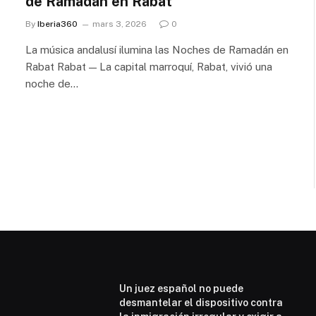
de Ramadán en Rabat
By
Iberia360
mars 3, 2026
0
La música andalusí ilumina las Noches de Ramadán en
Rabat Rabat — La capital marroquí, Rabat, vivió una
noche de…
Un juez español no puede
desmantelar el dispositivo contra