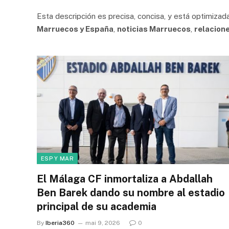
Esta descripción es precisa, concisa, y está optimiza
Marruecos y España
,
noticias Marruecos
,
relacion
ESP Y MAR
El Málaga CF inmortaliza a Abdallah
Ben Barek dando su nombre al estadio
principal de su academia
By
Iberia360
mai 9, 2026
0