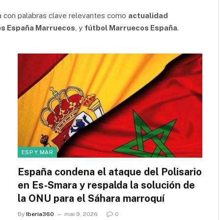
da con palabras clave relevantes como
actualidad
es España Marruecos
, y
fútbol Marruecos España
.
ESP Y MAR
España condena el ataque del Polisario
en Es-Smara y respalda la solución de
la ONU para el Sáhara marroquí
By
Iberia360
mai 9, 2026
0