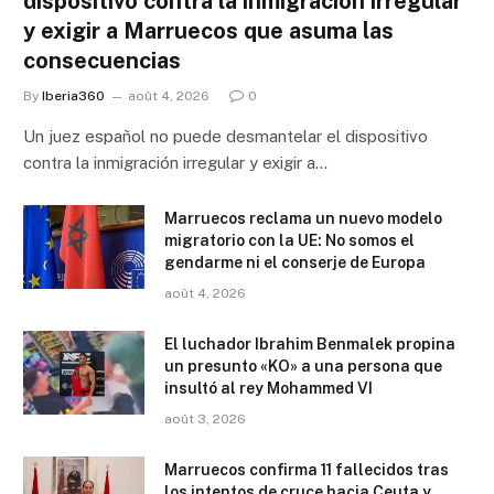
dispositivo contra la inmigración irregular
y exigir a Marruecos que asuma las
consecuencias
By
Iberia360
août 4, 2026
0
Un juez español no puede desmantelar el dispositivo
contra la inmigración irregular y exigir a…
Marruecos reclama un nuevo modelo
migratorio con la UE: No somos el
gendarme ni el conserje de Europa
août 4, 2026
El luchador Ibrahim Benmalek propina
un presunto «KO» a una persona que
insultó al rey Mohammed VI
août 3, 2026
Marruecos confirma 11 fallecidos tras
los intentos de cruce hacia Ceuta y