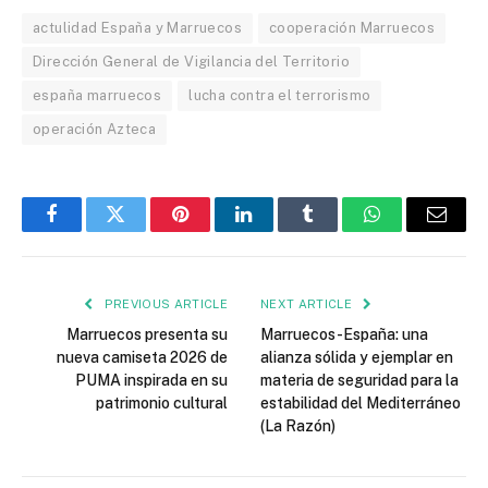
actulidad España y Marruecos
cooperación Marruecos
Dirección General de Vigilancia del Territorio
españa marruecos
lucha contra el terrorismo
operación Azteca
Facebook
Twitter
Pinterest
LinkedIn
Tumblr
WhatsApp
Email
PREVIOUS ARTICLE
NEXT ARTICLE
Marruecos presenta su
Marruecos-España: una
nueva camiseta 2026 de
alianza sólida y ejemplar en
PUMA inspirada en su
materia de seguridad para la
patrimonio cultural
estabilidad del Mediterráneo
(La Razón)