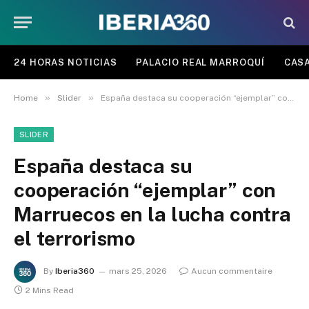
24 HORAS NOTICIAS
PALACIO REAL MARROQUÍ
CASA
»
»
Home
Slider
España destaca su cooperación “ejemplar” con Marruecos en la lucha contra el terrorismo
SLIDER
España destaca su
cooperación “ejemplar” con
Marruecos en la lucha contra
el terrorismo
By
Iberia360
mars 25, 2026
Aucun commentaire
2 Mins Read