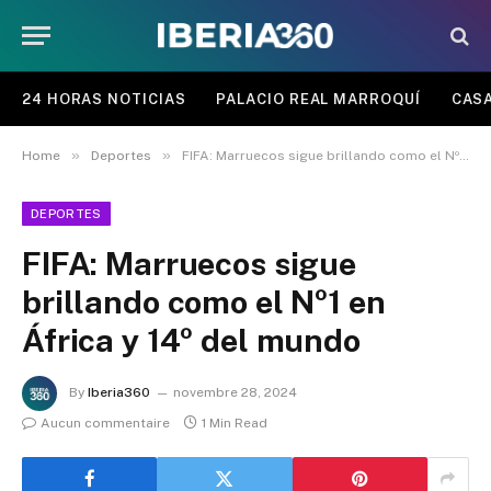
24 HORAS NOTICIAS
PALACIO REAL MARROQUÍ
CASA
»
»
Home
Deportes
FIFA: Marruecos sigue brillando como el Nº1 en África y 14º del mundo
DEPORTES
FIFA: Marruecos sigue
brillando como el Nº1 en
África y 14º del mundo
By
Iberia360
novembre 28, 2024
Aucun commentaire
1 Min Read