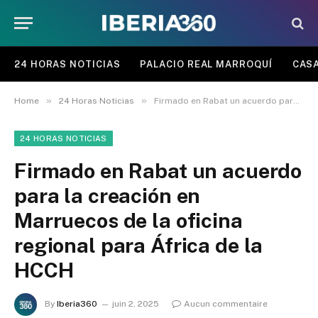
24 HORAS NOTICIAS
PALACIO REAL MARROQUÍ
CASA
»
»
Home
24 Horas Noticias
Firmado en Rabat un acuerdo para la creación en Marruecos de la oficina regional para África de la HCCH
24 HORAS NOTICIAS
Firmado en Rabat un acuerdo
para la creación en
Marruecos de la oficina
regional para África de la
HCCH
By
Iberia360
juin 2, 2025
Aucun commentaire