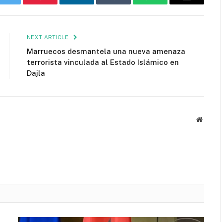
k
Twitter
Pinterest
LinkedIn
Tumblr
WhatsApp
Email
NEXT ARTICLE
Marruecos desmantela una nueva amenaza
terrorista vinculada al Estado Islámico en
Dajla
Websit