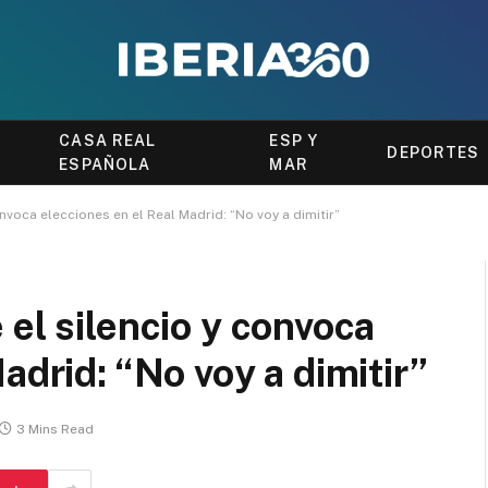
CASA REAL
ESP Y
DEPORTES
ESPAÑOLA
MAR
nvoca elecciones en el Real Madrid: “No voy a dimitir”
 el silencio y convoca
adrid: “No voy a dimitir”
3 Mins Read