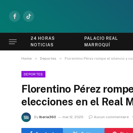
Facebook
TikTok
24 HORAS
PALACIO REAL
NOTICIAS
MARROQUÍ
»
»
Home
Deportes
Florentino Pérez rompe el silencio y co
DEPORTES
Florentino Pérez rompe
elecciones en el Real M
By
Iberia360
mai 12, 2026
Aucun commentaire