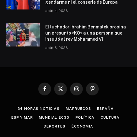
gendarme ni el conserje de Europa
août 4, 2026
El luchador Ibrahim Benmalek propina
un presunto «KO» a una persona que
insultó al rey Mohammed VI
août 3, 2026
Facebook
X
Instagram
Pinterest
(Twitter)
24 HORAS NOTICIAS
MARRUECOS
ESPAÑA
ESP Y MAR
MUNDIAL 2030
POLÍTICA
CULTURA
DEPORTES
ÉCONOMIA