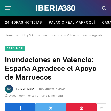
24 HORAS NOTICIAS
PALACIO REAL MARROQUÍ
CASA
»
»
Home
ESP y MAR
Inundaciones en Valencia: España Agradece el Apoyo de Marruecos
ESP Y MAR
Inundaciones en Valencia:
España Agradece el Apoyo
de Marruecos
By
Iberia360
novembre 17, 2024
Aucun commentaire
2 Mins Read