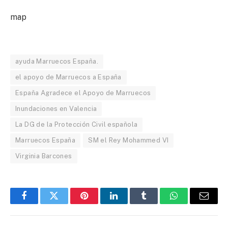
map
ayuda Marruecos España.
el apoyo de Marruecos a España
España Agradece el Apoyo de Marruecos
Inundaciones en Valencia
La DG de la Protección Civil española
Marruecos España
SM el Rey Mohammed VI
Virginia Barcones
Facebook
Twitter
Pinterest
LinkedIn
Tumblr
WhatsApp
Email