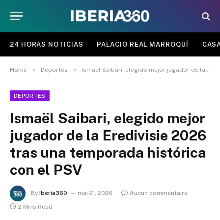
24 HORAS NOTICIAS
PALACIO REAL MARROQUÍ
CASA
»
»
Home
Deportes
Ismaël Saibari, elegido mejor jugador de la Eredivisie 2026 tras una temporada histórica con el PSV
DEPORTES
Ismaël Saibari, elegido mejor
jugador de la Eredivisie 2026
tras una temporada histórica
con el PSV
By
Iberia360
mai 21, 2026
Aucun commentaire
2 Mins Read