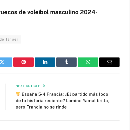
ruecos de voleibol masculino 2024-
 de Tánger
k
Twitter
Pinterest
LinkedIn
Tumblr
WhatsApp
Email
NEXT ARTICLE
España 5-4 Francia: ¿El partido más loco
de la historia reciente? Lamine Yamal brilla,
pero Francia no se rinde