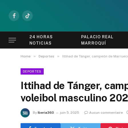
Facebook
TikTok
24 HORAS
PALACIO REAL
NOTICIAS
MARROQUÍ
»
»
Home
Deportes
Ittihad de Tánger, campeón de Marrue
DEPORTES
Ittihad de Tánger, ca
voleibol masculino 2
By
Iberia360
juin 5, 2025
Aucun commentaire