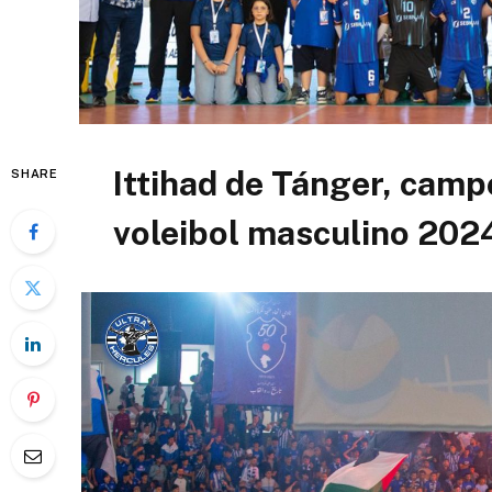
Ittihad de Tánger, cam
SHARE
voleibol masculino 20