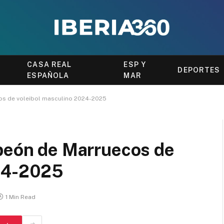
CASA REAL
ESP Y
DEPORTES
ESPAÑOLA
MAR
cos de voleibol masculino 2024-2025
mpeón de Marruecos de
024-2025
1 Min Read