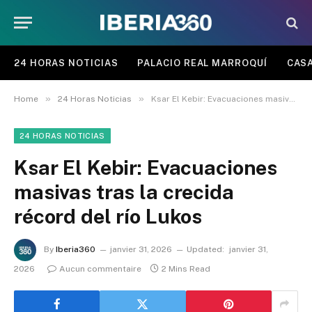
24 HORAS NOTICIAS
PALACIO REAL MARROQUÍ
CASA
»
»
Home
24 Horas Noticias
Ksar El Kebir: Evacuaciones masivas tras la crecida récord del río Lukos
24 HORAS NOTICIAS
Ksar El Kebir: Evacuaciones
masivas tras la crecida
récord del río Lukos
By
Iberia360
janvier 31, 2026
Updated:
janvier 31,
2026
Aucun commentaire
2 Mins Read