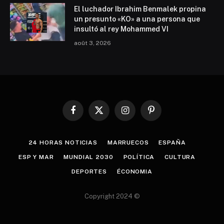
El luchador Ibrahim Benmalek propina
un presunto «KO» a una persona que
insultó al rey Mohammed VI
août 3, 2026
Facebook
X
Instagram
Pinterest
(Twitter)
24 HORAS NOTICIAS
MARRUECOS
ESPAÑA
ESP Y MAR
MUNDIAL 2030
POLÍTICA
CULTURA
DEPORTES
ÉCONOMIA
Copyright 2024 ©