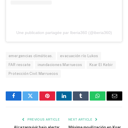
Une publication partagée par Iberia360 (@iberia360)
emergencias climáticas.
evacuación río Lukos
FAR rescate
inundaciones Marruecos
Ksar El Kebir
Protección Civil Marruecos
Facebook
Twitter
Pinterest
LinkedIn
Tumblr
WhatsApp
Email
PREVIOUS ARTICLE
NEXT ARTICLE
Alcazarquivir bajo alerta:
Máxima movilización en Ksar