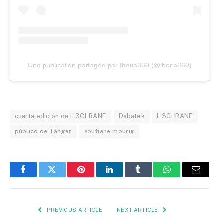
Une publication partagée par Iberia360 (@iberia360)
cuarta edición de L’3CHRANE
Dabatek
L’3CHRANE
público de Tánger
soufiane mourig
Facebook
Twitter
Pinterest
LinkedIn
Tumblr
WhatsApp
Email
PREVIOUS ARTICLE
NEXT ARTICLE