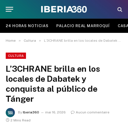
24 HORAS NOTICIAS
PALACIO REAL MARROQUÍ
CASA
»
»
Home
Cultura
L’3CHRANE brilla en los locales de Dabatek y conquista al público de Tánger
CULTURA
L’3CHRANE brilla en los
locales de Dabatek y
conquista al público de
Tánger
By
Iberia360
mai 16, 2026
Aucun commentaire
2 Mins Read