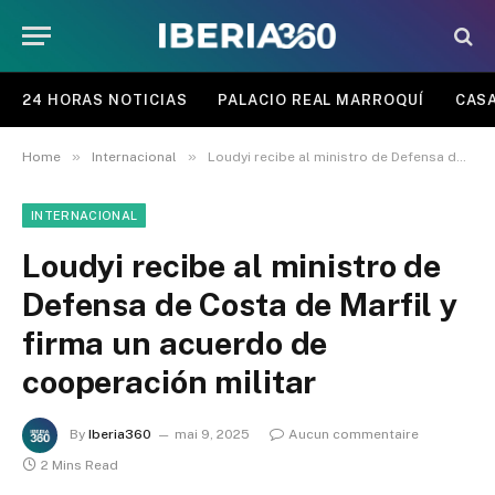
24 HORAS NOTICIAS
PALACIO REAL MARROQUÍ
CASA
»
»
Home
Internacional
Loudyi recibe al ministro de Defensa de Costa de Marfil y firma un acuerdo de cooperación militar
INTERNACIONAL
Loudyi recibe al ministro de
Defensa de Costa de Marfil y
firma un acuerdo de
cooperación militar
By
Iberia360
mai 9, 2025
Aucun commentaire
2 Mins Read